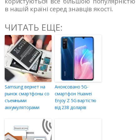
користуються все більшою популярністю
в нашій країні серед знавців якості.
ЧИТАТЬ ЕЩЕ:
Samsung вернет на
Анонсовано 5G-
рынок смартфоны со
смартфон Huawei
съемными
Enjoy Z 5G вартістю
аккумуляторами
від 238 доларів