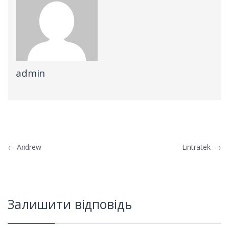
admin
Навігація
←
Andrew
Lintratek
→
записів
Залишити відповідь