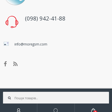
(098) 942-41-88
info@moregsm.com
Шукати:
©
MOREGSM.COM
| Посилення стільникового зв'язку
Шукати