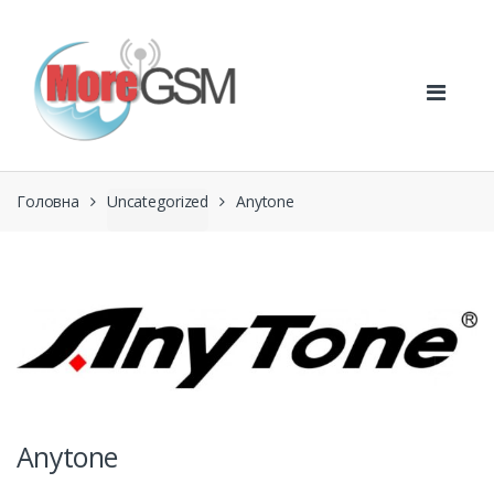
Перейти
Перейти
до
до
навігації
вмісту
Головна
Uncategorized
Anytone
Anytone