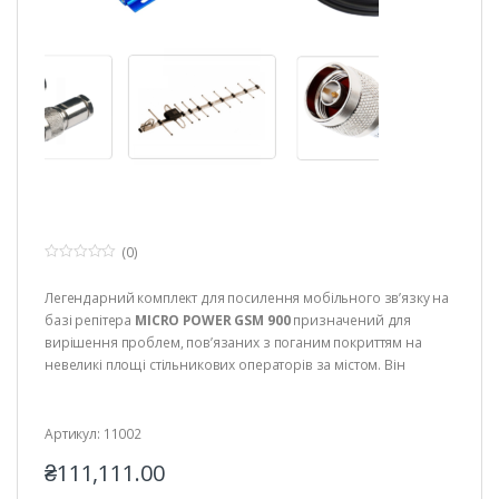
(0)
0
з
Легендарний комплект для посилення мобільного зв’язку на
5
базі репітера
MICRO POWER GSM 900
призначений для
вирішення проблем, пов’язаних з поганим покриттям на
невеликі площі стільникових операторів за містом. Він
здатний покрити до 150 м² відкритої площі у приміщення.
Артикул: 11002
₴
111,111.00