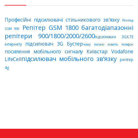
Професійні підсилювачі стільникового зв’язку
Репітер
Репітер GSM 1800
багатодіапазонні
GSM 900
репітери 900/1800/2000/2600
підсилювачі 3G/LTE
підсилювач 3G Бустер
інтернету
чому погано ловить телефон
посилення мобільного сигналу Київстар Vodafone
підсилювач мобільного зв’язку
LifeCell
репітер
4g