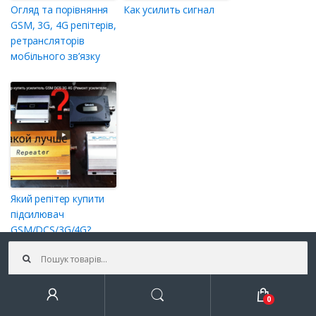
Огляд та порівняння
Как усилить сигнал
GSM, 3G, 4G репітерів,
ретрансляторів
мобільного зв’язку
Який репітер купити
підсилювач
GSM/DCS/3G/4G?
Шукати:
Шукати
0