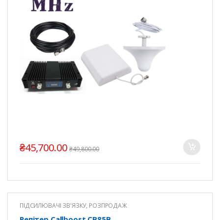
₴
45,700.00
₴
49,800.00
ПІДСИЛЮВАЧІ ЗВ'ЯЗКУ
,
РОЗПРОДАЖ
Репітер Callboost CB85B