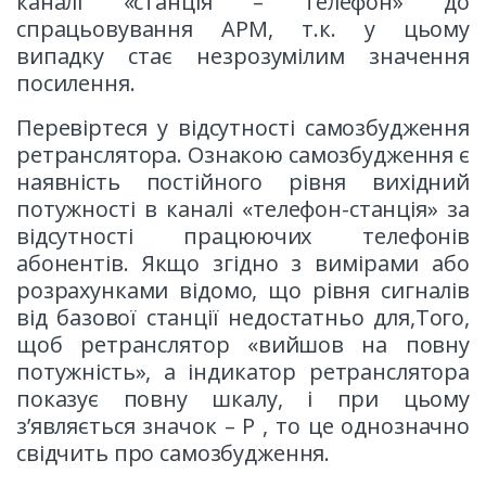
каналі «станція – телефон» до
спрацьовування АРМ, т.к. у цьому
випадку стає незрозумілим значення
посилення.
Перевіртеся у відсутності самозбудження
ретранслятора. Ознакою самозбудження є
наявність постійного рівня вихідний
потужності в каналі «телефон-станція» за
відсутності працюючих телефонів
абонентів. Якщо згідно з вимірами або
розрахунками відомо, що рівня сигналів
від базової станції недостатньо для,Того,
щоб ретранслятор «вийшов на повну
потужність», а індикатор ретранслятора
показує повну шкалу, і при цьому
з’являється значок – Р , то це однозначно
свідчить про самозбудження.