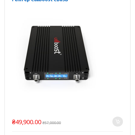
₴
49,900.00
₴
57,000.00