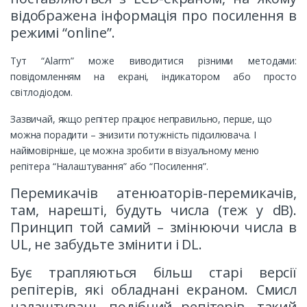
відображена інформація про посилення в
режимі “online”.
Тут “Alarm” може виводитися різними методами:
повідомленням на екрані, індикатором або просто
світлодіодом.
Зазвичай, якщо репітер працює неправильно, перше, що
можна порадити – знизити потужність підсилювача. І
найімовірніше, це можна зробити в візуальному меню
репітера “Налаштування” або “Посилення”.
Перемикачів атенюаторів-перемикачів,
там, нарешті, будуть числа (теж у dB).
Принцип той самий – змінюючи числа в
UL, не забудьте змінити і DL.
Бує трапляються більш старі версії
репітерів, які обладнані екраном. Смисл
налаштувань подібний репітерів, такий