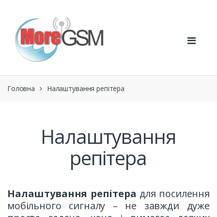
Перейти
Перейти
до
до
навігації
вмісту
Головна
Налаштування репітера
Налаштування
репітера
Налаштування репітера
для посилення
мобільного сигналу – не завжди дуже