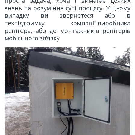
проста задача, хоча і вимагає деяких
знань та розуміння суті процесу. У цьому
випадку ви звернетеся або в
техпідтримку компанії-виробника
репітера, або до монтажників репітерів
мобільного зв’язку.