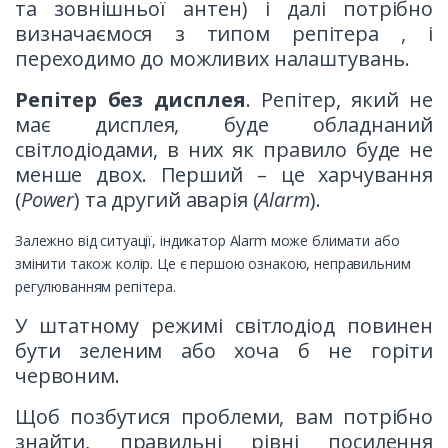
та зовнішньої антен) і далі потрібно
визначаємося з типом репітера , і
переходимо до можливих налаштувань.
Репітер без дисплея
. Репітер, який не
має дисплея, буде обладнаний
світлодіодами, в них як правило буде не
менше двох. Перший – це харчування
(
Power
) та другий аварія (
Alarm
).
Залежно від ситуації, індикатор Alarm може блимати або
змінити також колір. Це є першою ознакою, неправильним
регулюванням репітера.
У штатному режимі світлодіод повинен
бути зеленим або хоча б не горіти
червоним.
Щоб позбутися проблеми, вам потрібно
знайти, правильні рівні посилення