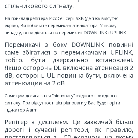
стільникового сигналу.
На прикладі репітера PicoCell серії SXB (де теж відсутня
екран), Ви побачите перемикачі атенюатора. У цьому
випадку, вони діляться на перемикачі DOWNLINK і UPLINK.
Перемикачі з боку DOWNLINK повинні
саме збігатися з перемикачами UPLINK,
тобто. бути дзеркально встановлені.
Якщо осторонь DL включена атеннеація 2
dB, осторонь UL повинна бути, включена
аттенюация на 2 dB.
Саме цим досягається “рівновагу” вхідного і вихідного
сигналу. При відсутності цієї рівноваги у Вас буде горіти
індикатор Alarm.
Репітер з дисплеєм. Це зазвичай більш
дорогі і сучасні репітери, як правило,
поставляються з LCD-екраном, на якому